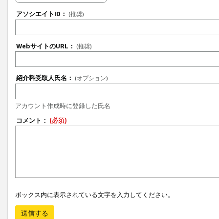
アソシエイトID：
(推奨)
WebサイトのURL：
(推奨)
紹介料受取人氏名：
(オプション)
アカウント作成時に登録した氏名
コメント：
(必須)
ボックス内に表示されている文字を入力してください。
送信する