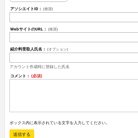
アソシエイトID：
(推奨)
WebサイトのURL：
(推奨)
紹介料受取人氏名：
(オプション)
アカウント作成時に登録した氏名
コメント：
(必須)
ボックス内に表示されている文字を入力してください。
送信する