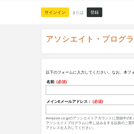
サインイン
登録
または
アソシエイト・プログ
以下のフォームに入力してください。なお、本フ
名前:
(必須)
メインEメールアドレス：
(必須)
Amazon.co.jpのアソシエイトアカウントに登録中
アソシエイトプログラムに申し込みをする以前のご質
アドレスを入力してください。