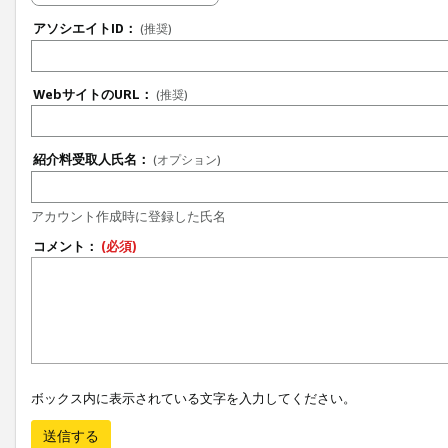
アソシエイトID：
(推奨)
WebサイトのURL：
(推奨)
紹介料受取人氏名：
(オプション)
アカウント作成時に登録した氏名
コメント：
(必須)
ボックス内に表示されている文字を入力してください。
送信する