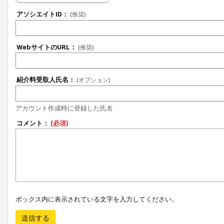
アソシエイトID：
(推奨)
WebサイトのURL：
(推奨)
紹介料受取人氏名：
(オプション)
アカウント作成時に登録した氏名
コメント：
(必須)
ボックス内に表示されている文字を入力してください。
送信する