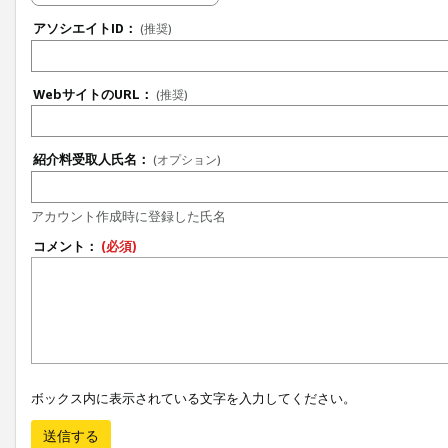
アソシエイトID：
(推奨)
WebサイトのURL：
(推奨)
紹介料受取人氏名：
(オプション)
アカウント作成時に登録した氏名
コメント：
(必須)
ボックス内に表示されている文字を入力してください。
送信する