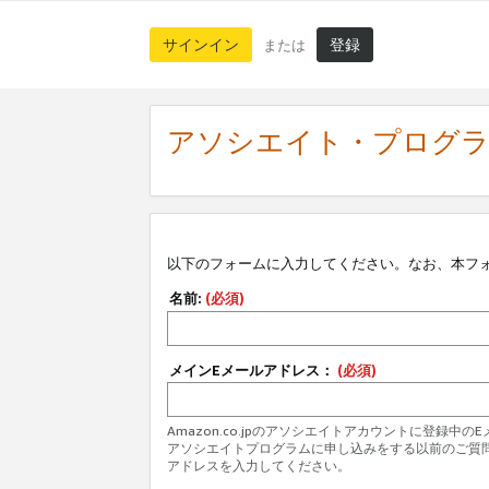
サインイン
登録
または
アソシエイト・プログ
以下のフォームに入力してください。なお、本フ
名前:
(必須)
メインEメールアドレス：
(必須)
Amazon.co.jpのアソシエイトアカウントに登録中
アソシエイトプログラムに申し込みをする以前のご質
アドレスを入力してください。