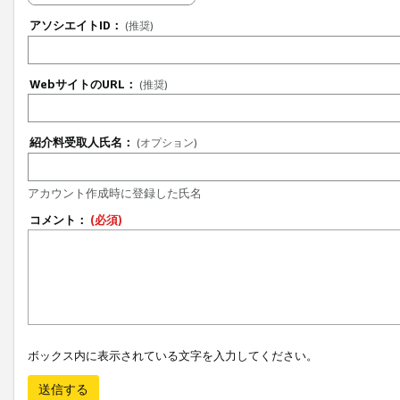
アソシエイトID：
(推奨)
WebサイトのURL：
(推奨)
紹介料受取人氏名：
(オプション)
アカウント作成時に登録した氏名
コメント：
(必須)
ボックス内に表示されている文字を入力してください。
送信する