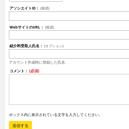
アソシエイトID：
(推奨)
WebサイトのURL：
(推奨)
紹介料受取人氏名：
(オプション)
アカウント作成時に登録した氏名
コメント：
(必須)
ボックス内に表示されている文字を入力してください。
送信する