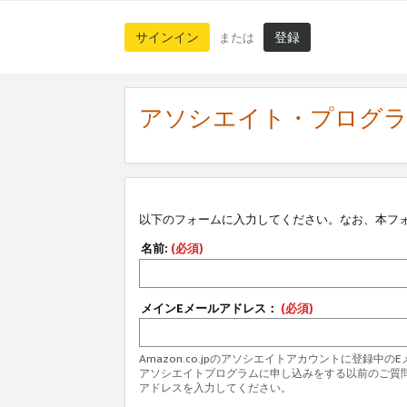
サインイン
登録
または
アソシエイト・プログ
以下のフォームに入力してください。なお、本フ
名前:
(必須)
メインEメールアドレス：
(必須)
Amazon.co.jpのアソシエイトアカウントに登録中
アソシエイトプログラムに申し込みをする以前のご質
アドレスを入力してください。