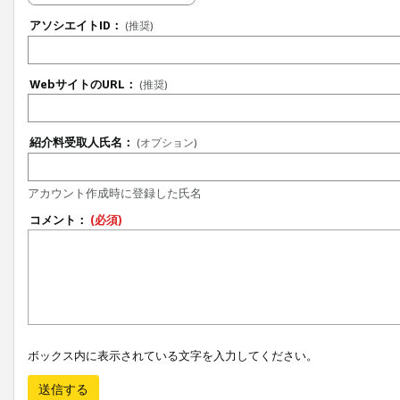
アソシエイトID：
(推奨)
WebサイトのURL：
(推奨)
紹介料受取人氏名：
(オプション)
アカウント作成時に登録した氏名
コメント：
(必須)
ボックス内に表示されている文字を入力してください。
送信する