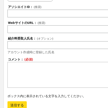
アソシエイトID：
(推奨)
WebサイトのURL：
(推奨)
紹介料受取人氏名：
(オプション)
アカウント作成時に登録した氏名
コメント：
(必須)
ボックス内に表示されている文字を入力してください。
送信する