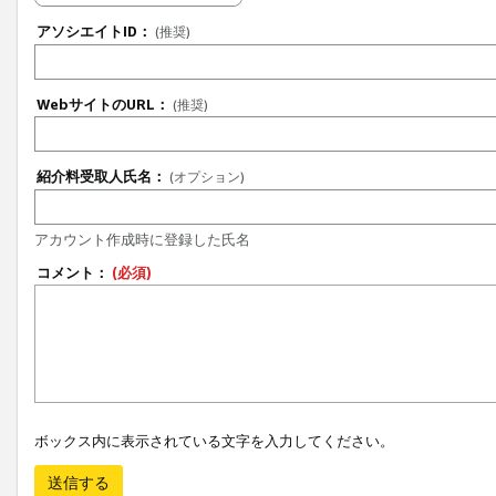
アソシエイトID：
(推奨)
WebサイトのURL：
(推奨)
紹介料受取人氏名：
(オプション)
アカウント作成時に登録した氏名
コメント：
(必須)
ボックス内に表示されている文字を入力してください。
送信する