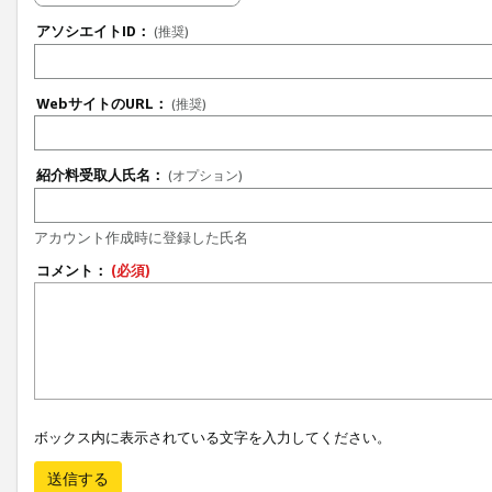
アソシエイトID：
(推奨)
WebサイトのURL：
(推奨)
紹介料受取人氏名：
(オプション)
アカウント作成時に登録した氏名
コメント：
(必須)
ボックス内に表示されている文字を入力してください。
送信する