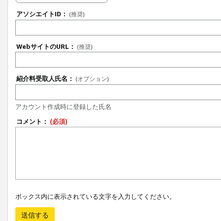
アソシエイトID：
(推奨)
WebサイトのURL：
(推奨)
紹介料受取人氏名：
(オプション)
アカウント作成時に登録した氏名
コメント：
(必須)
ボックス内に表示されている文字を入力してください。
送信する