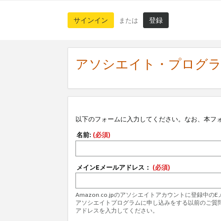
サインイン
登録
または
アソシエイト・プログ
以下のフォームに入力してください。なお、本フ
名前:
(必須)
メインEメールアドレス：
(必須)
Amazon.co.jpのアソシエイトアカウントに登録中
アソシエイトプログラムに申し込みをする以前のご質
アドレスを入力してください。