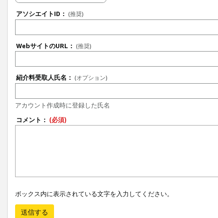
アソシエイトID：
(推奨)
WebサイトのURL：
(推奨)
紹介料受取人氏名：
(オプション)
アカウント作成時に登録した氏名
コメント：
(必須)
ボックス内に表示されている文字を入力してください。
送信する