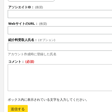
アソシエイトID：
(推奨)
WebサイトのURL：
(推奨)
紹介料受取人氏名：
(オプション)
アカウント作成時に登録した氏名
コメント：
(必須)
ボックス内に表示されている文字を入力してください。
送信する