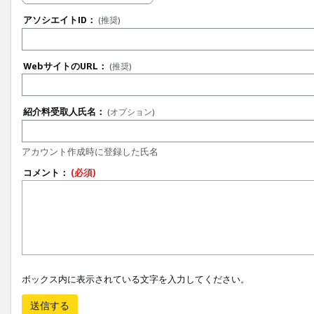
アソシエイトID：
(推奨)
WebサイトのURL：
(推奨)
紹介料受取人氏名：
(オプション)
アカウント作成時に登録した氏名
コメント：
(必須)
ボックス内に表示されている文字を入力してください。
送信する