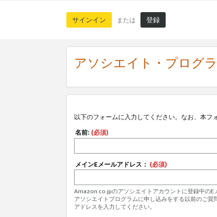
サインイン
登録
または
アソシエイト・プログ
以下のフォームに入力してください。なお、本フ
名前:
(必須)
メインEメールアドレス：
(必須)
Amazon.co.jpのアソシエイトアカウントに登録中
アソシエイトプログラムに申し込みをする以前のご質
アドレスを入力してください。