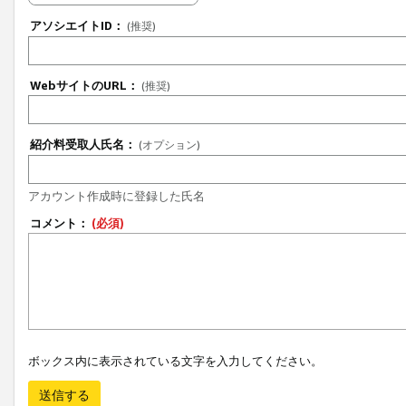
アソシエイトID：
(推奨)
WebサイトのURL：
(推奨)
紹介料受取人氏名：
(オプション)
アカウント作成時に登録した氏名
コメント：
(必須)
ボックス内に表示されている文字を入力してください。
送信する