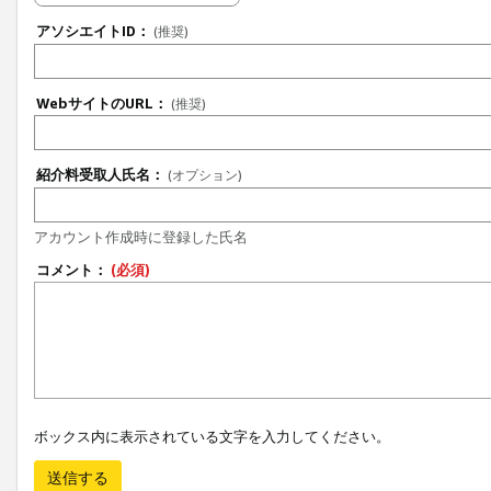
アソシエイトID：
(推奨)
WebサイトのURL：
(推奨)
紹介料受取人氏名：
(オプション)
アカウント作成時に登録した氏名
コメント：
(必須)
ボックス内に表示されている文字を入力してください。
送信する