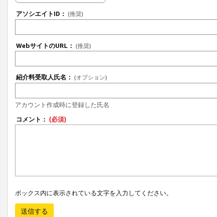
アソシエイトID：
(推奨)
WebサイトのURL：
(推奨)
紹介料受取人氏名：
(オプション)
アカウント作成時に登録した氏名
コメント：
(必須)
ボックス内に表示されている文字を入力してください。
送信する