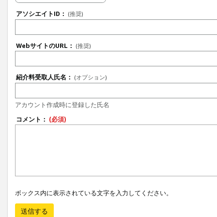
アソシエイトID：
(推奨)
WebサイトのURL：
(推奨)
紹介料受取人氏名：
(オプション)
アカウント作成時に登録した氏名
コメント：
(必須)
ボックス内に表示されている文字を入力してください。
送信する