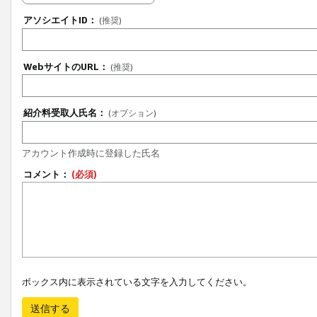
アソシエイトID：
(推奨)
WebサイトのURL：
(推奨)
紹介料受取人氏名：
(オプション)
アカウント作成時に登録した氏名
コメント：
(必須)
ボックス内に表示されている文字を入力してください。
送信する