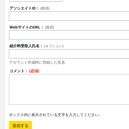
アソシエイトID：
(推奨)
WebサイトのURL：
(推奨)
紹介料受取人氏名：
(オプション)
アカウント作成時に登録した氏名
コメント：
(必須)
ボックス内に表示されている文字を入力してください。
送信する