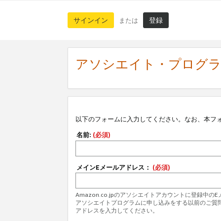
サインイン
登録
または
アソシエイト・プログ
以下のフォームに入力してください。なお、本フ
名前:
(必須)
メインEメールアドレス：
(必須)
Amazon.co.jpのアソシエイトアカウントに登録中
アソシエイトプログラムに申し込みをする以前のご質
アドレスを入力してください。