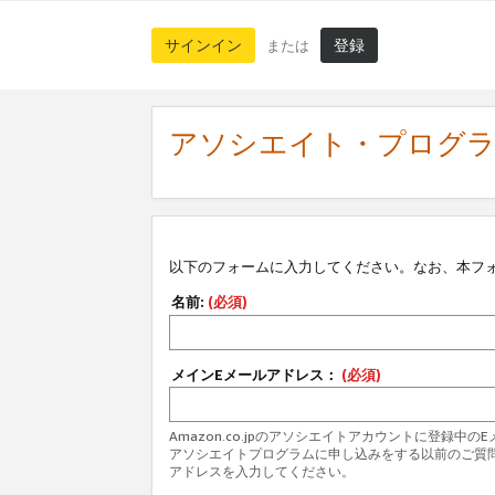
サインイン
登録
または
アソシエイト・プログ
以下のフォームに入力してください。なお、本フ
名前:
(必須)
メインEメールアドレス：
(必須)
Amazon.co.jpのアソシエイトアカウントに登録中
アソシエイトプログラムに申し込みをする以前のご質
アドレスを入力してください。