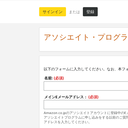
サインイン
登録
または
アソシエイト・プログ
以下のフォームに入力してください。なお、本フ
名前:
(必須)
メインEメールアドレス：
(必須)
Amazon.co.jpのアソシエイトアカウントに登録中
アソシエイトプログラムに申し込みをする以前のご質
アドレスを入力してください。