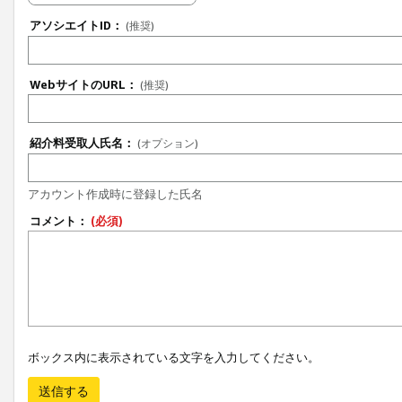
アソシエイトID：
(推奨)
WebサイトのURL：
(推奨)
紹介料受取人氏名：
(オプション)
アカウント作成時に登録した氏名
コメント：
(必須)
ボックス内に表示されている文字を入力してください。
送信する