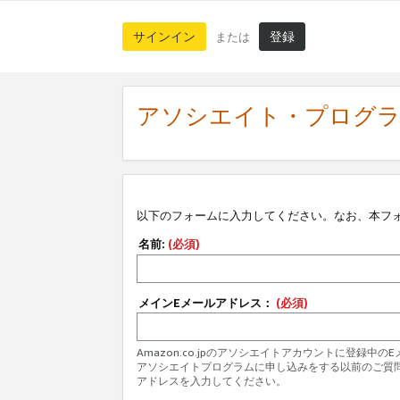
サインイン
登録
または
アソシエイト・プログ
以下のフォームに入力してください。なお、本フ
名前:
(必須)
メインEメールアドレス：
(必須)
Amazon.co.jpのアソシエイトアカウントに登録中
アソシエイトプログラムに申し込みをする以前のご質
アドレスを入力してください。