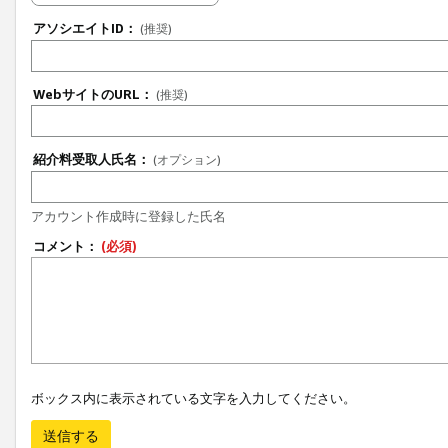
アソシエイトID：
(推奨)
WebサイトのURL：
(推奨)
紹介料受取人氏名：
(オプション)
アカウント作成時に登録した氏名
コメント：
(必須)
ボックス内に表示されている文字を入力してください。
送信する