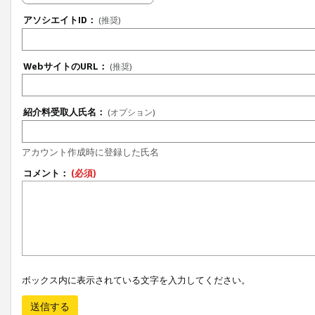
アソシエイトID：
(推奨)
WebサイトのURL：
(推奨)
紹介料受取人氏名：
(オプション)
アカウント作成時に登録した氏名
コメント：
(必須)
ボックス内に表示されている文字を入力してください。
送信する