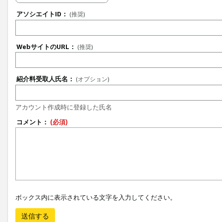
アソシエイトID：
(推奨)
WebサイトのURL：
(推奨)
紹介料受取人氏名：
(オプション)
アカウント作成時に登録した氏名
コメント：
(必須)
ボックス内に表示されている文字を入力してください。
送信する