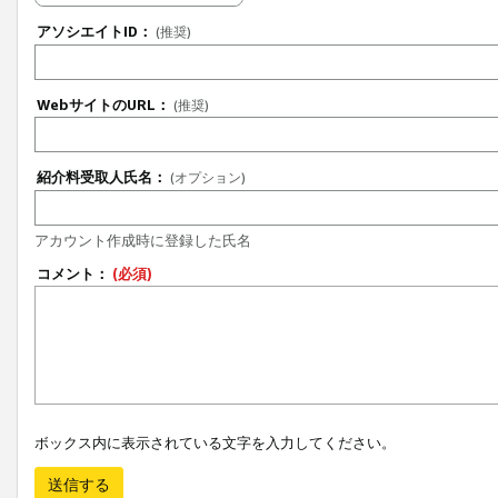
アソシエイトID：
(推奨)
WebサイトのURL：
(推奨)
紹介料受取人氏名：
(オプション)
アカウント作成時に登録した氏名
コメント：
(必須)
ボックス内に表示されている文字を入力してください。
送信する