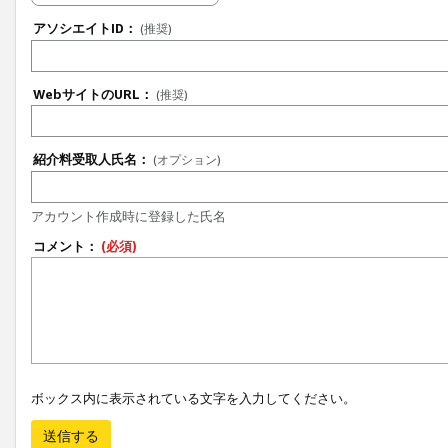
アソシエイトID：
(推奨)
WebサイトのURL：
(推奨)
紹介料受取人氏名：
(オプション)
アカウント作成時に登録した氏名
コメント：
(必須)
ボックス内に表示されている文字を入力してください。
送信する