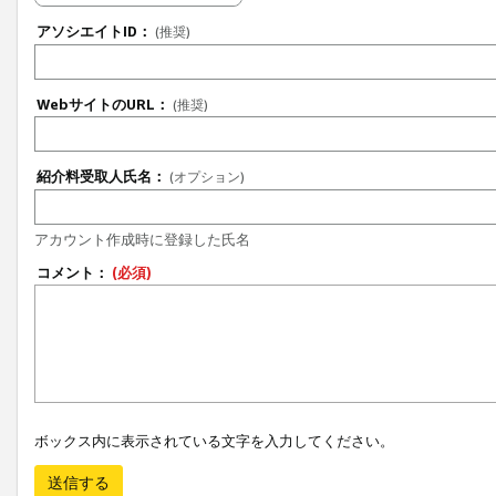
アソシエイトID：
(推奨)
WebサイトのURL：
(推奨)
紹介料受取人氏名：
(オプション)
アカウント作成時に登録した氏名
コメント：
(必須)
ボックス内に表示されている文字を入力してください。
送信する