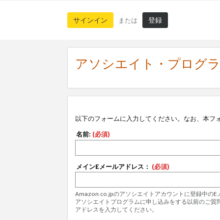
サインイン
登録
または
アソシエイト・プログ
以下のフォームに入力してください。なお、本フ
名前:
(必須)
メインEメールアドレス：
(必須)
Amazon.co.jpのアソシエイトアカウントに登録中
アソシエイトプログラムに申し込みをする以前のご質
アドレスを入力してください。