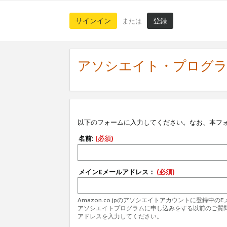
サインイン
登録
または
アソシエイト・プログ
以下のフォームに入力してください。なお、本フ
名前:
(必須)
メインEメールアドレス：
(必須)
Amazon.co.jpのアソシエイトアカウントに登録中
アソシエイトプログラムに申し込みをする以前のご質
アドレスを入力してください。