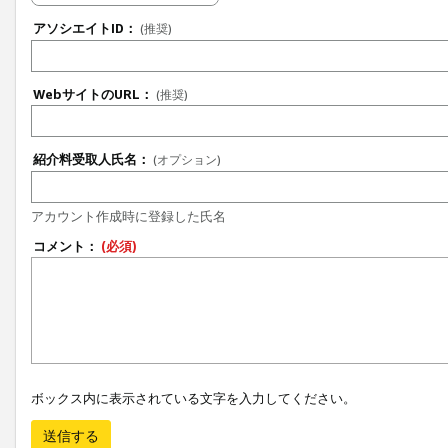
アソシエイトID：
(推奨)
WebサイトのURL：
(推奨)
紹介料受取人氏名：
(オプション)
アカウント作成時に登録した氏名
コメント：
(必須)
ボックス内に表示されている文字を入力してください。
送信する