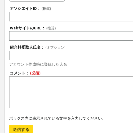
アソシエイトID：
(推奨)
WebサイトのURL：
(推奨)
紹介料受取人氏名：
(オプション)
アカウント作成時に登録した氏名
コメント：
(必須)
ボックス内に表示されている文字を入力してください。
送信する