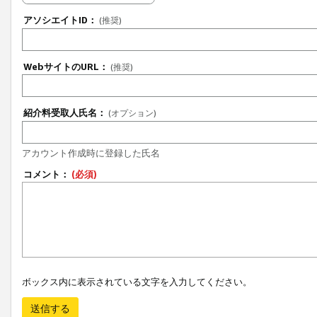
アソシエイトID：
(推奨)
WebサイトのURL：
(推奨)
紹介料受取人氏名：
(オプション)
アカウント作成時に登録した氏名
コメント：
(必須)
ボックス内に表示されている文字を入力してください。
送信する