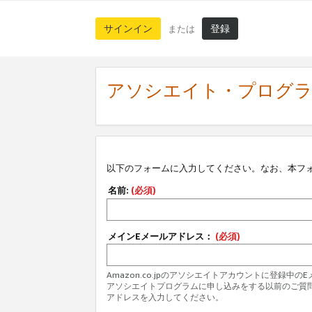
サインイン
登録
または
アソシエイト・プログ
以下のフォームに入力してください。なお、本フ
名前:
(必須)
メインEメールアドレス：
(必須)
Amazon.co.jpのアソシエイトアカウントに登録中
アソシエイトプログラムに申し込みをする以前のご質
アドレスを入力してください。