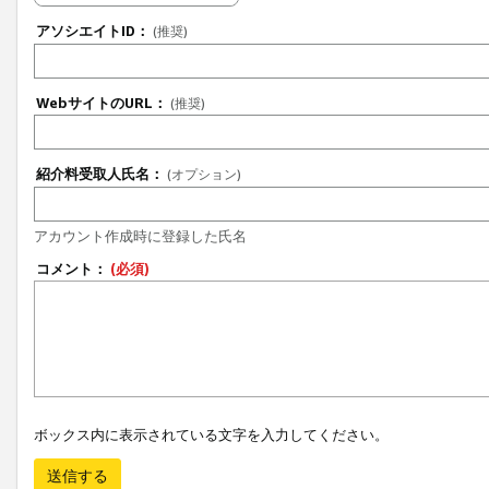
アソシエイトID：
(推奨)
WebサイトのURL：
(推奨)
紹介料受取人氏名：
(オプション)
アカウント作成時に登録した氏名
コメント：
(必須)
ボックス内に表示されている文字を入力してください。
送信する