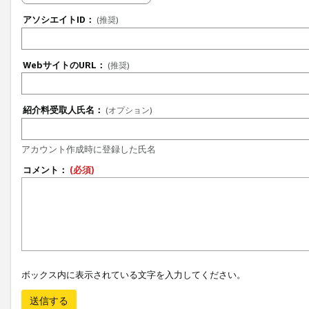
アソシエイトID：
(推奨)
WebサイトのURL：
(推奨)
紹介料受取人氏名：
(オプション)
アカウント作成時に登録した氏名
コメント：
(必須)
ボックス内に表示されている文字を入力してください。
送信する