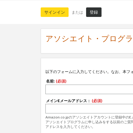
サインイン
登録
または
アソシエイト・プログ
以下のフォームに入力してください。なお、本フ
名前:
(必須)
メインEメールアドレス：
(必須)
Amazon.co.jpのアソシエイトアカウントに登録中
アソシエイトプログラムに申し込みをする以前のご質
アドレスを入力してください。