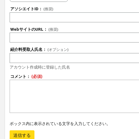
アソシエイトID：
(推奨)
WebサイトのURL：
(推奨)
紹介料受取人氏名：
(オプション)
アカウント作成時に登録した氏名
コメント：
(必須)
ボックス内に表示されている文字を入力してください。
送信する