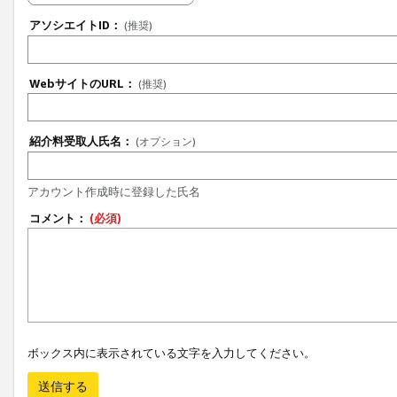
アソシエイトID：
(推奨)
WebサイトのURL：
(推奨)
紹介料受取人氏名：
(オプション)
アカウント作成時に登録した氏名
コメント：
(必須)
ボックス内に表示されている文字を入力してください。
送信する