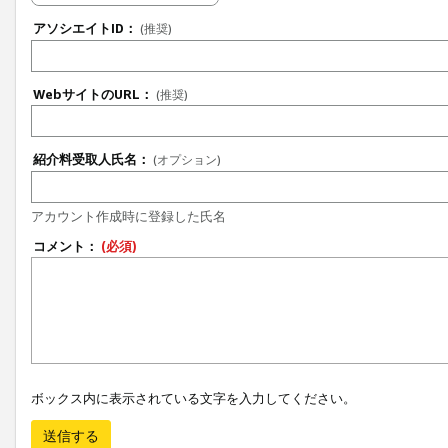
アソシエイトID：
(推奨)
WebサイトのURL：
(推奨)
紹介料受取人氏名：
(オプション)
アカウント作成時に登録した氏名
コメント：
(必須)
ボックス内に表示されている文字を入力してください。
送信する