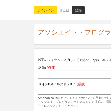
サインイン
登録
または
アソシエイト・プログ
以下のフォームに入力してください。なお、本フ
名前:
(必須)
メインEメールアドレス：
(必須)
Amazon.co.jpのアソシエイトアカウントに登録中
アソシエイトプログラムに申し込みをする以前のご質
アドレスを入力してください。